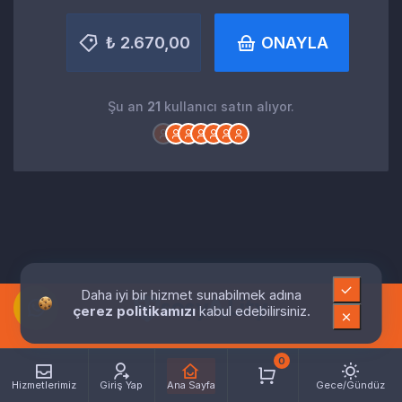
₺ 2.670,00
ONAYLA
Şu an
21
kullanıcı satın alıyor.
Daha iyi bir hizmet sunabilmek adına
çerez politikamızı
kabul edebilirsiniz.
0
Hizmetlerimiz
Giriş Yap
Ana Sayfa
Gece/Gündüz