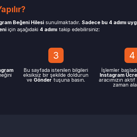
apılır?
gram Beğeni Hilesi
sunulmaktadır.
Sadece bu 4 adımı uy
eni
için aşağıdaki
4 adımı
takip edebilirsiniz:
3
4
agram
Bu sayfada istenilen bilgileri
İşlemler başlad
eğini
eksiksiz bir şekilde doldurun
Instagram Ücre
ve
Gönder
tuşuna basın.
aracımızın aktif
zaman alac