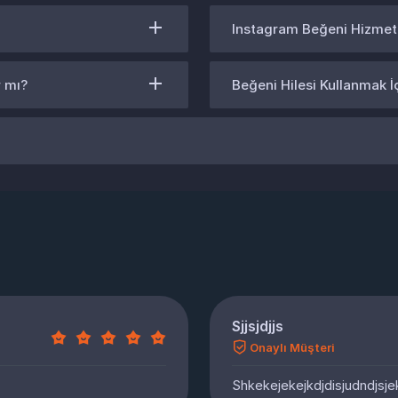
Instagram Beğeni Hizmet
r mı?
Beğeni Hilesi Kullanmak 
Sjjsjdjjs
Onaylı Müşteri
Shkekejekejkdjdisjudndjsje