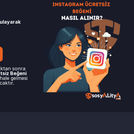
gulayarak
ıktan sonra
tsiz Beğeni
 hale gelmesi
aktır.