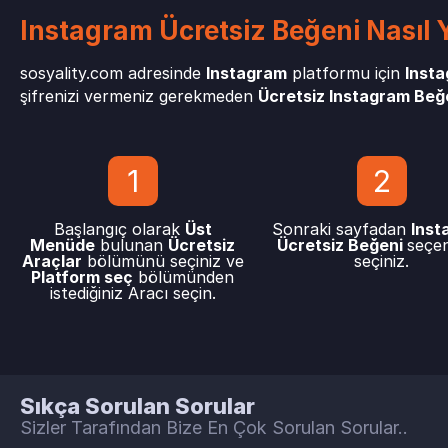
Instagram Ücretsiz Beğeni Nasıl Y
sosyality.com adresinde
Instagram
platformu için
Insta
şifrenizi vermeniz gerekmeden
Ücretsiz Instagram Beğ
1
2
Başlangıç olarak
Üst
Sonraki sayfadan
Inst
Menüde
bulunan
Ücretsiz
Ücretsiz Beğeni
seçen
Araçlar
bölümünü seçiniz ve
seçiniz.
Platform seç
bölümünden
istediğiniz Aracı seçin.
Sıkça Sorulan Sorular
Sizler Tarafından Bize En Çok Sorulan Sorular..