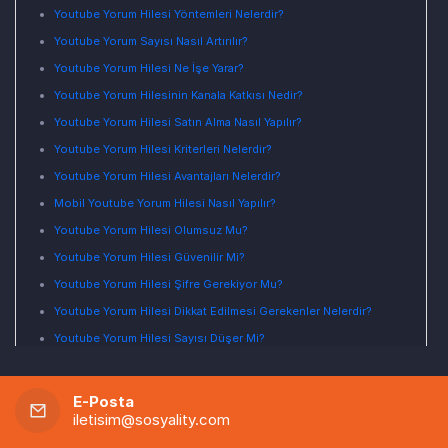
Youtube Yorum Hilesi Yöntemleri Nelerdir?
Youtube Yorum Sayısı Nasıl Artırılır?
Youtube Yorum Hilesi Ne İşe Yarar?
Youtube Yorum Hilesinin Kanala Katkısı Nedir?
Youtube Yorum Hilesi Satın Alma Nasıl Yapılır?
Youtube Yorum Hilesi Kriterleri Nelerdir?
Youtube Yorum Hilesi Avantajları Nelerdir?
Mobil Youtube Yorum Hilesi Nasıl Yapılır?
Youtube Yorum Hilesi Olumsuz Mu?
Youtube Yorum Hilesi Güvenilir Mi?
Youtube Yorum Hilesi Şifre Gerekiyor Mu?
Youtube Yorum Hilesi Dikkat Edilmesi Gerekenler Nelerdir?
Youtube Yorum Hilesi Sayısı Düşer Mi?
Ücretsiz Youtube Yorum Hilesi Var Mı?
Youtube Nedir?
E-Posta
iletisim@sosyality.com
Youtube Nasıl Kullanılır?
Youtube Yorum Kriterleri Nelerdir?