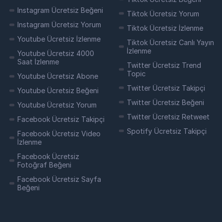
Instagram Ücretsiz Beğeni
Tiktok Ücretsiz Yorum
Instagram Ücretsiz Yorum
Tiktok Ücretsiz İzlenme
Youtube yorum hilesi
, sosyal medya
Youtube Ücretsiz İzlenme
platformlarından biri olarak popülaritesini artırmış
Tiktok Ücretsiz Canlı Yayın
olan Youtube'da sıkça karşılaşılan bir durumdur.
İzlenme
Youtube Ücretsiz 4000
Bu hile, genellikle kullanıcıların kendi içeriğini
Saat İzlenme
Twitter Ücretsiz Trend
sunar gibi görünen ve genellikle spam içerik
Topic
Youtube Ücretsiz Abone
barındıran yorumlarla gerçekleştirilir. Youtube
Twitter Ücretsiz Takipçi
yorum hilesi genellikle video sahiplerine veya
Youtube Ücretsiz Beğeni
rakiplerine karşı haksız avantaj sağlamak amacıyla
Twitter Ücretsiz Beğeni
Youtube Ücretsiz Yorum
kullanılır.
Twitter Ücretsiz Retweet
Facebook Ücretsiz Takipçi
Spotify Ücretsiz Takipçi
Youtube yorum hilesi, genellikle botlar veya
Facebook Ücretsiz Video
otomatik yazılımlar aracılığıyla gerçekleştirilir. Bu
İzlenme
hile, gerçek kullanıcılar tarafından yapılan
Facebook Ücretsiz
yorumların önüne geçmek ve suni bir etki
Fotoğraf Beğeni
yaratmak için kullanılır. Youtube algoritması,
Facebook Ücretsiz Sayfa
sahte yorumları belirlemek ve bunları engellemek
Beğeni
için sürekli olarak güncellenmektedir.
Youtube yorum hilesini gerçekleştiren kişiler,