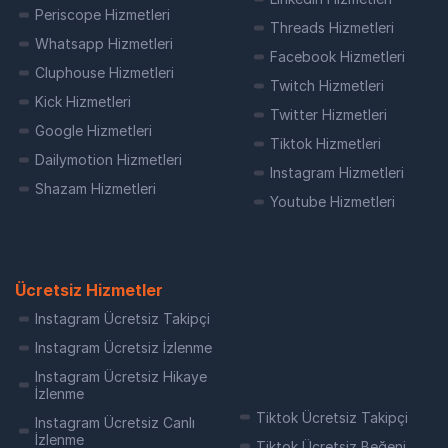
Periscope Hizmetleri
Threads Hizmetleri
Youtube yorum hilesi adı altında sunulan çeşitli
Whatsapp Hizmetleri
yöntemler, genellikle botlar veya sahte hesaplar
Facebook Hizmetleri
Cluphouse Hizmetleri
aracılığıyla yapılan yorumları hedefler. Ancak bu
Twitch Hizmetleri
tür hileler, Youtube algoritmaları tarafından tespit
Kick Hizmetleri
edilerek hesabınızın veya videolarınızın
Twitter Hizmetleri
Google Hizmetleri
güvenilirliğini zedeleyebilir.
Tiktok Hizmetleri
Dailymotion Hizmetleri
Instagram Hizmetleri
Youtube'da gerçek ve organik yorumlar almanın
Shazam Hizmetleri
en etkili yolu, içerik kalitesini arttırmak ve izleyici
Youtube Hizmetleri
kitlenizi etkileyecek ilgi çekici videolar
oluşturmaktır. Doğal yorumlar, izleyicilerin
videolarınıza gerçekten ilgi gösterdiğini ve
içeriğinizin değerli olduğunu gösterir.
Ücretsiz Hizmetler
Instagram Ücretsiz Takipçi
Youtube yorum hilesi
gibi kısa vadeli çözümler
yerine uzun vadeli başarıyı hedefleyen videolar
Instagram Ücretsiz İzlenme
üretmek, sizi Youtube platformunda daha
Instagram Ücretsiz Hikaye
görünür hale getirecek ve izleyici kitlenizi organik
İzlenme
olarak büyütmenizi sağlayacaktır.
Tiktok Ücretsiz Takipçi
Instagram Ücretsiz Canlı
İzlenme
Youtube Yorum Hilesi Nedir?
Tiktok Ücretsiz Beğeni