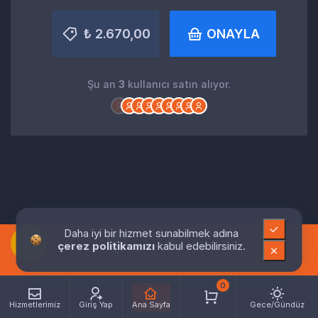
₺ 2.670,00
ONAYLA
Şu an
3
kullanıcı satın alıyor.
Daha iyi bir hizmet sunabilmek adına
çerez politikamızı
kabul edebilirsiniz.
0
Hizmetlerimiz
Giriş Yap
Ana Sayfa
Gece/Gündüz