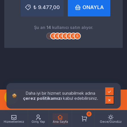
₺ 9.477,00
ONAYLA
Şu an
14
kullanıcı satın alıyor.
Daha iyi bir hizmet sunabilmek adına
çerez politikamızı
kabul edebilirsiniz.
0
Hizmetlerimiz
Giriş Yap
Ana Sayfa
Gece/Gündüz