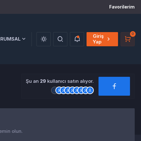
Favorilerim
0
Giriş
URUMSAL
Yap
Şu an
29
kullanıcı satın alıyor.
 emin olun.