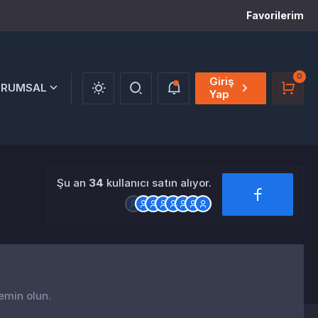
Favorilerim
0
Giriş
URUMSAL
Yap
Şu an
34
kullanıcı satın alıyor.
 emin olun.