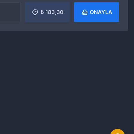
₺ 183,30
ONAYLA