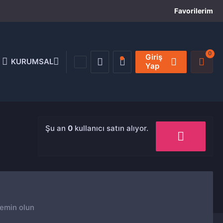
Favorilerim
0
Giriş
KURUMSAL
Yap
Şu an
0
kullanıcı satın alıyor.
in olun