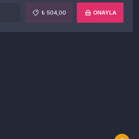
₺ 504,00
ONAYLA