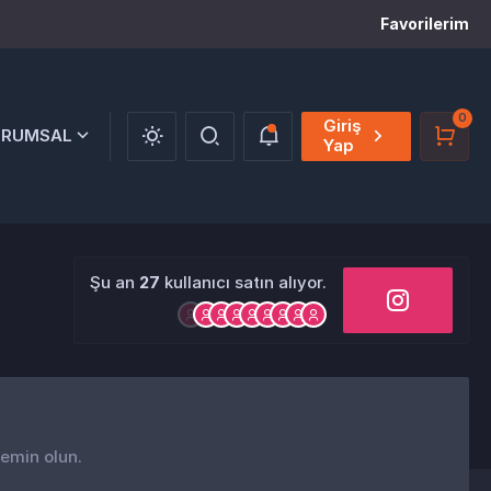
Favorilerim
0
Giriş
URUMSAL
Yap
Şu an
27
kullanıcı satın alıyor.
 emin olun.