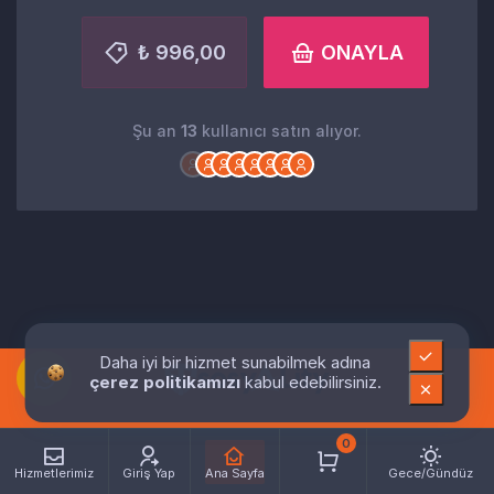
₺ 996,00
ONAYLA
Şu an
13
kullanıcı satın alıyor.
Daha iyi bir hizmet sunabilmek adına
çerez politikamızı
kabul edebilirsiniz.
0
Hizmetlerimiz
Giriş Yap
Ana Sayfa
Gece/Gündüz