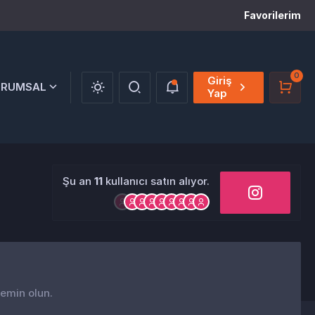
Favorilerim
0
Giriş
URUMSAL
Yap
Şu an
11
kullanıcı satın alıyor.
 emin olun.