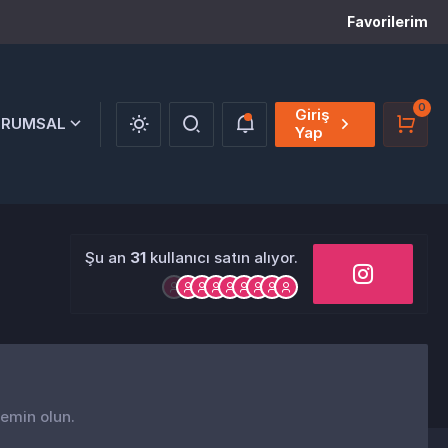
Favorilerim
0
Giriş
URUMSAL
Yap
Şu an
31
kullanıcı satın alıyor.
 emin olun.