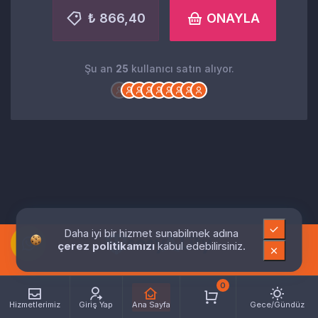
₺ 866,40
ONAYLA
Şu an
25
kullanıcı satın alıyor.
Daha iyi bir hizmet sunabilmek adına
çerez politikamızı
kabul edebilirsiniz.
0
Hizmetlerimiz
Giriş Yap
Ana Sayfa
Gece/Gündüz