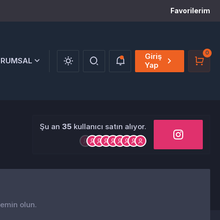
Favorilerim
0
Giriş
URUMSAL
Yap
Şu an
35
kullanıcı satın alıyor.
 emin olun.