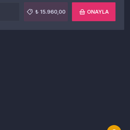
₺ 15.960,00
ONAYLA