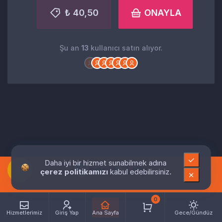
₺ 40,50
ONAYLA
Şu an
13
kullanıcı satın alıyor.
Daha iyi bir hizmet sunabilmek adına
çerez politikamızı
kabul edebilirsiniz.
0
Hizmetlerimiz
Giriş Yap
Ana Sayfa
Gece/Gündüz