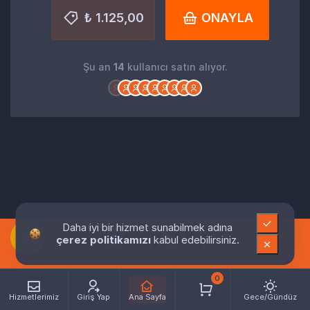
₺ 1.125,00
ONAYLA
Şu an
14
kullanıcı satın alıyor.
Daha iyi bir hizmet sunabilmek adına
çerez politikamızı
kabul edebilirsiniz.
0
Hizmetlerimiz
Giriş Yap
Ana Sayfa
Gece/Gündüz