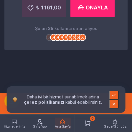
₺ 1.161,00
ONAYLA
Şu an
35
kullanıcı satın alıyor.
Daha iyi bir hizmet sunabilmek adına
çerez politikamızı
kabul edebilirsiniz.
0
Hizmetlerimiz
Giriş Yap
Ana Sayfa
Gece/Gündüz