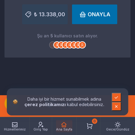
₺ 13.338,00
ONAYLA
Şu an
5
kullanıcı satın alıyor.
Daha iyi bir hizmet sunabilmek adına
çerez politikamızı
kabul edebilirsiniz.
0
Hizmetlerimiz
Giriş Yap
Ana Sayfa
Gece/Gündüz