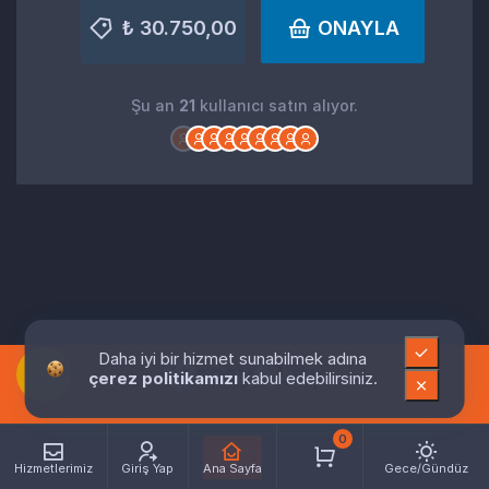
₺ 30.750,00
ONAYLA
Şu an
21
kullanıcı satın alıyor.
Daha iyi bir hizmet sunabilmek adına
çerez politikamızı
kabul edebilirsiniz.
0
Hizmetlerimiz
Giriş Yap
Ana Sayfa
Gece/Gündüz