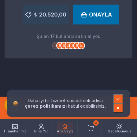
₺ 20.520,00
ONAYLA
Şu an
17
kullanıcı satın alıyor.
Daha iyi bir hizmet sunabilmek adına
çerez politikamızı
kabul edebilirsiniz.
0
Hizmetlerimiz
Giriş Yap
Ana Sayfa
Gece/Gündüz