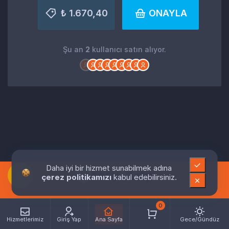
₺ 1.670,40
ONAYLA
Şu an
2
kullanıcı satın alıyor.
Daha iyi bir hizmet sunabilmek adına
çerez politikamızı
kabul edebilirsiniz.
0
Hizmetlerimiz
Giriş Yap
Ana Sayfa
Gece/Gündüz