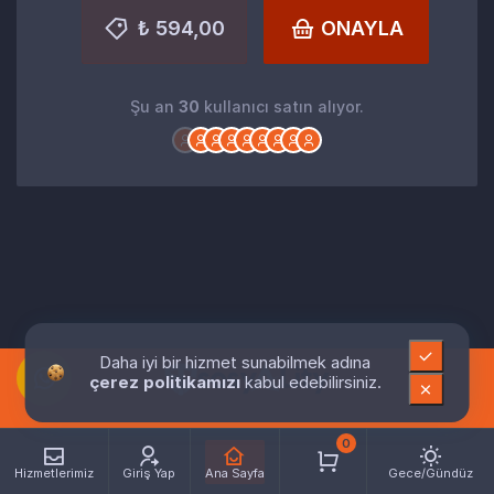
₺ 594,00
ONAYLA
Şu an
30
kullanıcı satın alıyor.
Daha iyi bir hizmet sunabilmek adına
çerez politikamızı
kabul edebilirsiniz.
0
Hizmetlerimiz
Giriş Yap
Ana Sayfa
Gece/Gündüz