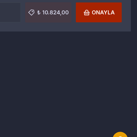
₺ 10.824,00
ONAYLA