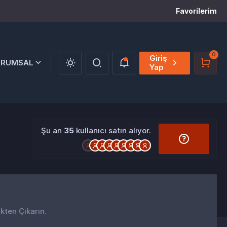
Favorilerim
0
Giriş
URUMSAL
Yap
Şu an
35
kullanıcı satın alıyor.
ikten Çıkarın.