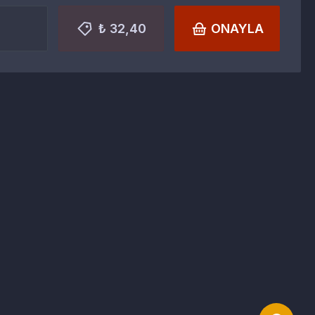
₺ 32,40
ONAYLA