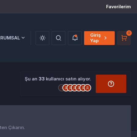
Favorilerim
0
Giriş
URUMSAL
Yap
Şu an
33
kullanıcı satın alıyor.
ten Çıkarın.