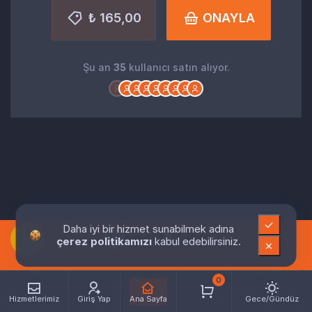
₺ 165,00
ONAYLA
Şu an
35
kullanıcı satın alıyor.
Daha iyi bir hizmet sunabilmek adına
çerez politikamızı
kabul edebilirsiniz.
0
Hizmetlerimiz
Giriş Yap
Ana Sayfa
Gece/Gündüz