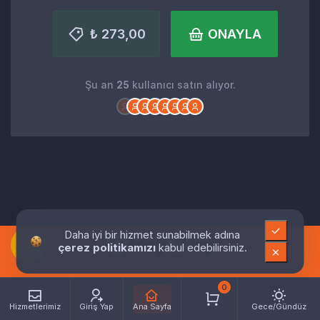
₺ 273,00
ONAYLA
Şu an
25
kullanıcı satın alıyor.
Daha iyi bir hizmet sunabilmek adına
çerez politikamızı
kabul edebilirsiniz.
0
Hizmetlerimiz
Giriş Yap
Ana Sayfa
Gece/Gündüz