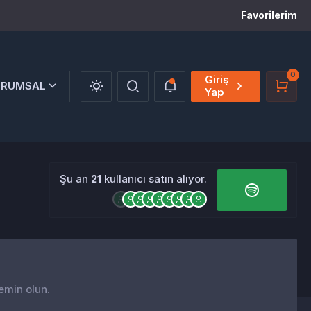
Favorilerim
0
Giriş
URUMSAL
Yap
Şu an
21
kullanıcı satın alıyor.
 emin olun.