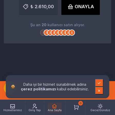
₺ 2.610,00
ONAYLA
Şu an
20
kullanıcı satın alıyor.
Daha iyi bir hizmet sunabilmek adına
çerez politikamızı
kabul edebilirsiniz.
0
Hizmetlerimiz
Giriş Yap
Ana Sayfa
Gece/Gündüz