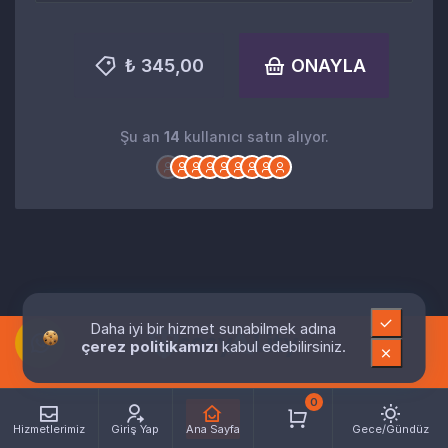
₺ 345,00
ONAYLA
Şu an
14
kullanıcı satın alıyor.
Daha iyi bir hizmet sunabilmek adına
çerez politikamızı
kabul edebilirsiniz.
0
Hizmetlerimiz
Giriş Yap
Ana Sayfa
Gece/Gündüz