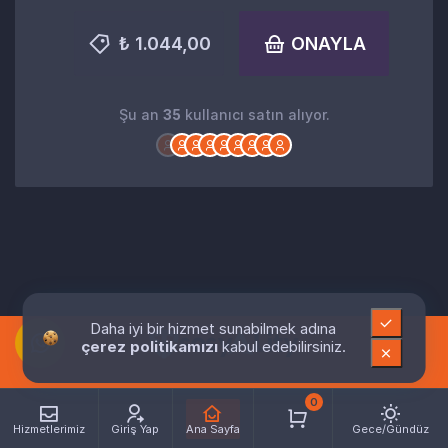
₺ 1.044,00
ONAYLA
Şu an
35
kullanıcı satın alıyor.
Daha iyi bir hizmet sunabilmek adına
çerez politikamızı
kabul edebilirsiniz.
0
Hizmetlerimiz
Giriş Yap
Ana Sayfa
Gece/Gündüz