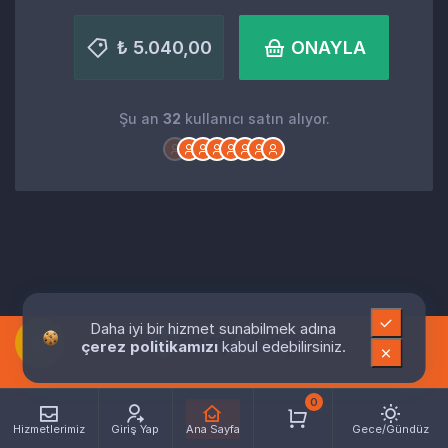
₺ 5.040,00
ONAYLA
Şu an
32
kullanıcı satın alıyor.
Daha iyi bir hizmet sunabilmek adına
çerez politikamızı
kabul edebilirsiniz.
0
Hizmetlerimiz
Giriş Yap
Ana Sayfa
Gece/Gündüz