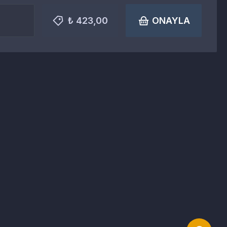
₺ 423,00
ONAYLA