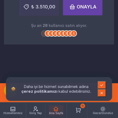
₺ 3.510,00
ONAYLA
Şu an
28
kullanıcı satın alıyor.
Daha iyi bir hizmet sunabilmek adına
çerez politikamızı
kabul edebilirsiniz.
0
Hizmetlerimiz
Giriş Yap
Ana Sayfa
Gece/Gündüz