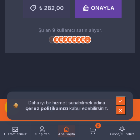
₺ 282,00
ONAYLA
Şu an
9
kullanıcı satın alıyor.
Daha iyi bir hizmet sunabilmek adına
çerez politikamızı
kabul edebilirsiniz.
0
Hizmetlerimiz
Giriş Yap
Ana Sayfa
Gece/Gündüz