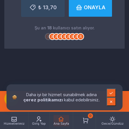
₺ 13,70
ONAYLA
Şu an
18
kullanıcı satın alıyor.
Daha iyi bir hizmet sunabilmek adına
çerez politikamızı
kabul edebilirsiniz.
0
Hizmetlerimiz
Giriş Yap
Ana Sayfa
Gece/Gündüz