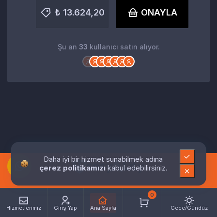
₺ 13.624,20
ONAYLA
Şu an
33
kullanıcı satın alıyor.
Daha iyi bir hizmet sunabilmek adına
çerez politikamızı
kabul edebilirsiniz.
0
Hizmetlerimiz
Giriş Yap
Ana Sayfa
Gece/Gündüz