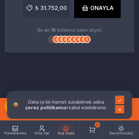
₺ 31.752,00
ONAYLA
Şu an
16
kullanıcı satın alıyor.
Daha iyi bir hizmet sunabilmek adına
çerez politikamızı
kabul edebilirsiniz.
0
Hizmetlerimiz
Giriş Yap
Ana Sayfa
Gece/Gündüz