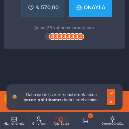
₺ 570,00
ONAYLA
Şu an
35
kullanıcı satın alıyor.
Daha iyi bir hizmet sunabilmek adına
çerez politikamızı
kabul edebilirsiniz.
0
Hizmetlerimiz
Giriş Yap
Ana Sayfa
Gece/Gündüz