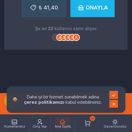
₺ 41,40
ONAYLA
Şu an
22
kullanıcı satın alıyor.
Daha iyi bir hizmet sunabilmek adına
çerez politikamızı
kabul edebilirsiniz.
0
Hizmetlerimiz
Giriş Yap
Ana Sayfa
Gece/Gündüz