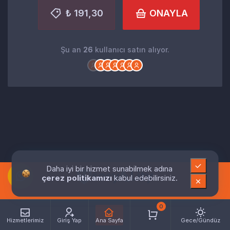
₺ 191,30
ONAYLA
Şu an
26
kullanıcı satın alıyor.
Daha iyi bir hizmet sunabilmek adına
çerez politikamızı
kabul edebilirsiniz.
0
Hizmetlerimiz
Giriş Yap
Ana Sayfa
Gece/Gündüz