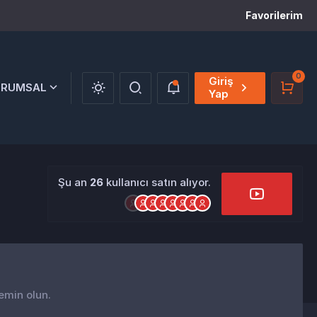
Favorilerim
0
Giriş
URUMSAL
Yap
Şu an
26
kullanıcı satın alıyor.
 emin olun.