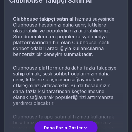
Clubhouse Takipçi Satın Al
Clubhouse takipçi satın al
hizmeti sayesinde
Clubhouse hesabınızı daha geniş kitlelere
ulaştırabilir ve popülerliğinizi artırabilirsiniz.
Son dönemlerin en popüler sosyal medya
platformlarından biri olan Clubhouse, sesli
sohbet odaları aracılığıyla kullanıcılarına
benzersiz bir deneyim sunmaktadır.
Clubhouse platformunda daha fazla takipçiye
sahip olmak, sesli sohbet odalarınızın daha
geniş kitlelere ulaşmasını sağlayacak ve
etkileşiminizi artıracaktır. Bu da hesabınızın
daha fazla kişi tarafından keşfedilmesine
olanak sağlayarak popülerliğinizi artırmanıza
yardımcı olacaktır.
Clubhouse takipçi satın al hizmeti kullanarak
hesabınızı daha görünür hale getirebilirsiniz.
Daha Fazla Göster
Kaliteli ve etkileşim odaklı takipçiler sayesinde