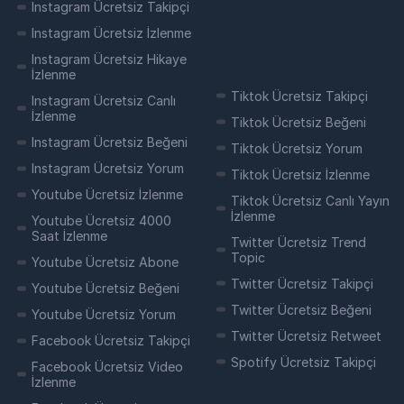
Instagram Ücretsiz Takipçi
gösterebilirsiniz. Takipçi sayınızın artması ile
birlikte sesli sohbetleriniz daha geniş kitlelere
Instagram Ücretsiz İzlenme
hitap eder ve daha fazla ilgi çekebilir.
Instagram Ücretsiz Hikaye
İzlenme
Clubhouse Takipçi Nasıl Satın
Tiktok Ücretsiz Takipçi
Instagram Ücretsiz Canlı
Alınır?
İzlenme
Tiktok Ücretsiz Beğeni
Instagram Ücretsiz Beğeni
Tiktok Ücretsiz Yorum
Instagram Ücretsiz Yorum
Clubhouse, son zamanlarda popülerliği artan
Tiktok Ücretsiz İzlenme
ve sesli sohbet odaları üzerinden iletişimi
Youtube Ücretsiz İzlenme
Tiktok Ücretsiz Canlı Yayın
sağlayan bir sosyal medya platformudur.
İzlenme
Youtube Ücretsiz 4000
Clubhouse'da takipçi sayınızı arttırmak, daha
Saat İzlenme
geniş kitlelere ulaşmanızı sağlayabilir ve
Twitter Ücretsiz Trend
Topic
etkileşiminizi artırabilir. Ancak, organik yollarla
Youtube Ücretsiz Abone
takipçi kazanmak zaman alabilir. Peki,
Twitter Ücretsiz Takipçi
Youtube Ücretsiz Beğeni
Clubhouse takipçi satın almak isterseniz
Twitter Ücretsiz Beğeni
nelere dikkat etmelisiniz? İşte size birkaç
Youtube Ücretsiz Yorum
ipucu:
Twitter Ücretsiz Retweet
Facebook Ücretsiz Takipçi
Spotify Ücretsiz Takipçi
Facebook Ücretsiz Video
Öncelikle,
güvenilir
bir
takipçi satın alma
İzlenme
hizmeti sunan bir
platform
seçmelisiniz. Bu