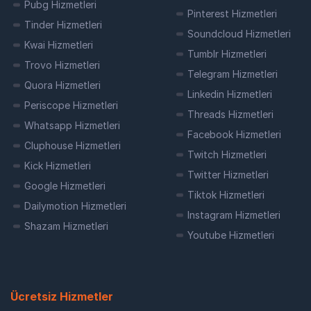
Pubg Hizmetleri
Pinterest Hizmetleri
Clubhouse takipçi hizmeti, hesabınızın takipçi
Tinder Hizmetleri
Soundcloud Hizmetleri
sayısını organik yollarla artırmaya yönelik
Kwai Hizmetleri
olarak sunulan bir hizmettir. Bu hizmet
Tumblr Hizmetleri
sayesinde hesabınızın daha fazla kişi
Trovo Hizmetleri
Telegram Hizmetleri
tarafından keşfedilmesi ve ilgi görmesi
Quora Hizmetleri
sağlanır. Böylece sesli sohbetleriniz daha
Linkedin Hizmetleri
Periscope Hizmetleri
geniş kitlelere ulaşabilir ve etkileşiminizi
Threads Hizmetleri
artırabilirsiniz.
Whatsapp Hizmetleri
Facebook Hizmetleri
Cluphouse Hizmetleri
Clubhouse takipçi hizmeti, hesabınıza gerçek
Twitch Hizmetleri
ve aktif kullanıcılar tarafından yapılan takipçi
Kick Hizmetleri
Twitter Hizmetleri
artışlarını kapsar. Bu sayede hesabınızın
Google Hizmetleri
takipçi sayısını artırırken aynı zamanda
Tiktok Hizmetleri
Dailymotion Hizmetleri
etkileşiminizi de artırmanıza olanak tanır.
Instagram Hizmetleri
Etkileşiminizin artması, Clubhouse
Shazam Hizmetleri
platformunda daha çok görünürlük elde
Youtube Hizmetleri
etmenizi sağlar.
Clubhouse takipçi hizmetinden faydalanarak
hesabınızın potansiyelini maksimize edebilir ve
Ücretsiz Hizmetler
platformda daha etkili bir şekilde varlık