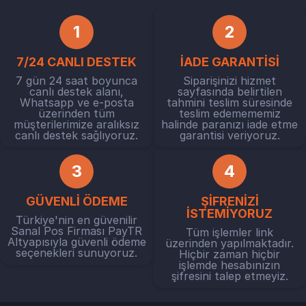
1
2
7/24 CANLI DESTEK
İADE GARANTİSİ
7 gün 24 saat boyunca
Siparişinizi hizmet
canlı destek alanı,
sayfasında belirtilen
Whatsapp ve e-posta
tahmini teslim süresinde
üzerinden tüm
teslim edemememiz
müşterilerimize aralıksız
halinde paranızı iade etme
canlı destek sağlıyoruz.
garantisi veriyoruz.
3
4
GÜVENLİ ÖDEME
ŞİFRENİZİ
İSTEMİYORUZ
Türkiye'nin en güvenilir
Sanal Pos Firması PayTR
Tüm işlemler link
Altyapısıyla güvenli ödeme
üzerinden yapılmaktadır.
seçenekleri sunuyoruz.
Hiçbir zaman hiçbir
işlemde hesabınızın
şifresini talep etmeyiz.