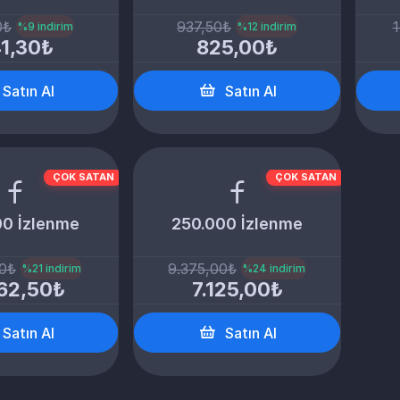
0₺
937,50₺
1
%9 indirim
%12 indirim
1,30₺
825,00₺
Satın Al
Satın Al
ÇOK SATAN
ÇOK SATAN
00 İzlenme
250.000 İzlenme
00₺
9.375,00₺
%21 indirim
%24 indirim
62,50₺
7.125,00₺
Satın Al
Satın Al