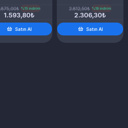
.875,00₺
2.812,50₺
%15 indirim
%18 indirim
1.593,80₺
2.306,30₺
Satın Al
Satın Al