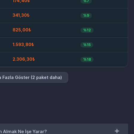
174,40₺
%7
341,30₺
%9
825,00₺
%12
1.593,80₺
%15
2.306,30₺
%18
 Fazla Göster (2 paket daha)
n Almak Ne İşe Yarar?