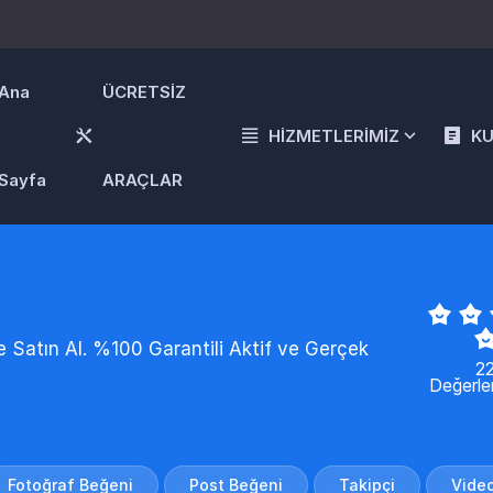
Ana
ÜCRETSİZ
HİZMETLERİMİZ
K
Sayfa
ARAÇLAR
e Satın Al. %100 Garantili Aktif ve Gerçek
2
Değerle
Fotoğraf Beğeni
Post Beğeni
Takipçi
Vide