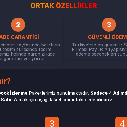
ORTAK
ÖZELLİKLER
2
3
İADE GARANTİSİ
GÜVENLİ ÖDEM
i hizmet sayfasında belirtilen
Türkiye'nin en güvenilir 
 teslim süresinde teslim
Firması PayTR Altyapısıyl
iz halinde paranızı iade
ödeme seçenekleri sun
 garantisi veriyoruz.
ır?
ook İzlenme
Paketlerimiz sunulmaktadır.
Sadece 4 Adım
Satın Al
mak için aşağıdaki 4 adımı takip edebilirsiniz:
3
4