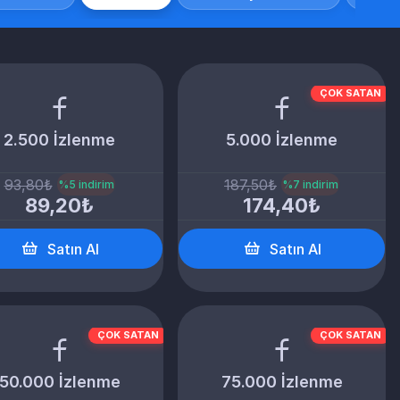
ÇOK SATAN
2.500 İzlenme
5.000 İzlenme
93,80₺
187,50₺
%5 indirim
%7 indirim
89,20₺
174,40₺
Satın Al
Satın Al
ÇOK SATAN
ÇOK SATAN
50.000 İzlenme
75.000 İzlenme