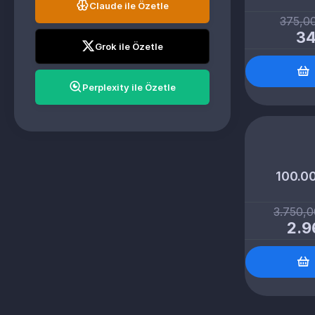
Claude ile Özetle
375,0
34
Grok ile Özetle
Perplexity ile Özetle
100.0
3.750,
2.9