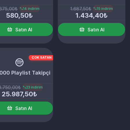
675,00₺
1.687,50₺
%14 indirim
%15 indirim
580,50₺
1.434,40₺
Satın Al
Satın Al
ÇOK SATAN
000 Playlist Takipçi
3.750,00₺
%23 indirim
25.987,50₺
Satın Al