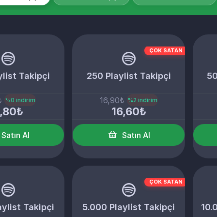
ÇOK SATAN
list Takipçi
250 Playlist Takipçi
50
₺
16,90₺
%0 indirim
%2 indirim
,80₺
16,60₺
Satın Al
Satın Al
ÇOK SATAN
ylist Takipçi
5.000 Playlist Takipçi
10.