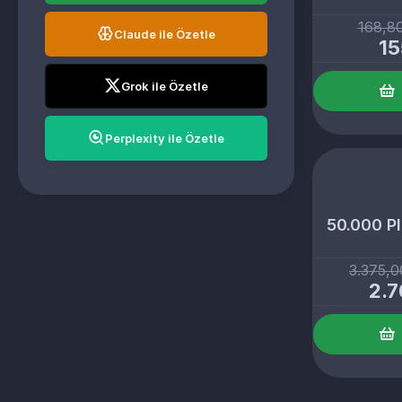
168,8
Claude ile Özetle
15
Grok ile Özetle
Perplexity ile Özetle
50.000 Pl
3.375,
2.7