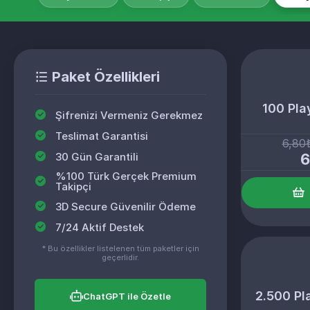
Paket Özellikleri
100 Play
Şifrenizi Vermeniz Gerekmez
Teslimat Garantisi
6,80
30 Gün Garantili
6
%100 Türk Gerçek Premium
Takipçi
3D Secure Güvenilir Ödeme
7/24 Aktif Destek
* Bu özellikler listelenen tüm paketler için
geçerlidir.
2.500 Pla
ChatGPT ile Özetle