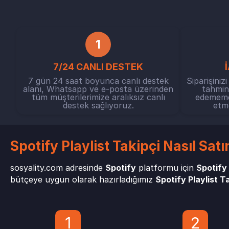
1
7/24 CANLI DESTEK
7 gün 24 saat boyunca canlı destek
Siparişiniz
alanı, Whatsapp ve e-posta üzerinden
tahmini
tüm müşterilerimize aralıksız canlı
edememem
destek sağlıyoruz.
etme
Spotify Playlist Takipçi Nasıl Satı
sosyality.com adresinde
Spotify
platformu için
Spotify 
bütçeye uygun olarak hazırladığımız
Spotify Playlist Ta
1
2