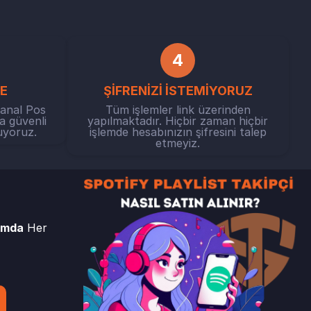
4
E
ŞİFRENİZİ İSTEMİYORUZ
Sanal Pos
Tüm işlemler link üzerinden
a güvenli
yapılmaktadır. Hiçbir zaman hiçbir
uyoruz.
işlemde hesabınızın şifresini talep
etmeyiz.
ımda
Her