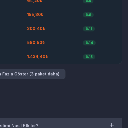
64,20₺
%5
155,30₺
%8
300,40₺
%11
580,50₺
%14
1.434,40₺
%15
 Fazla Göster (3 paket daha)
stimi Nasıl Etkiler?