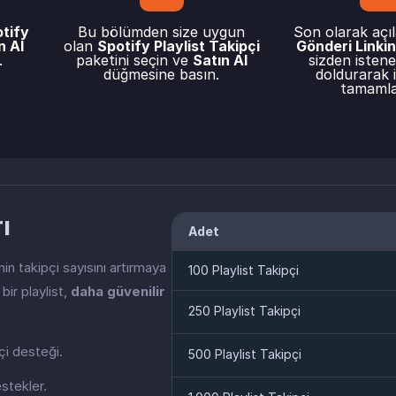
tify
Bu bölümden size uygun
Son olarak açı
n Al
olan
Spotify Playlist Takipçi
Gönderi Linkini
.
paketini seçin ve
Satın Al
sizden istenen
düğmesine basın.
doldurarak i
tamamla
ı
Adet
nin takipçi sayısını artırmaya
100 Playlist Takipçi
bir playlist,
daha güvenilir
250 Playlist Takipçi
pçi desteği.
500 Playlist Takipçi
estekler.