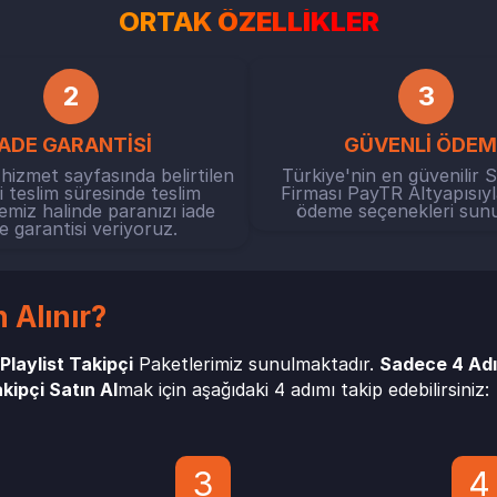
ORTAK
ÖZELLİKLER
2
3
İADE GARANTİSİ
GÜVENLİ ÖDEM
i hizmet sayfasında belirtilen
Türkiye'nin en güvenilir 
 teslim süresinde teslim
Firması PayTR Altyapısıyl
iz halinde paranızı iade
ödeme seçenekleri sun
 garantisi veriyoruz.
n Alınır?
Playlist Takipçi
Paketlerimiz sunulmaktadır.
Sadece 4 Ad
kipçi Satın Al
mak için aşağıdaki 4 adımı takip edebilirsiniz:
3
4