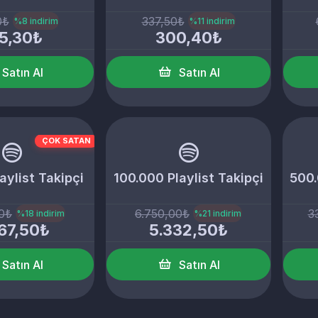
0₺
337,50₺
%8 indirim
%11 indirim
5,30₺
300,40₺
Satın Al
Satın Al
ÇOK SATAN
aylist Takipçi
100.000 Playlist Takipçi
500.
00₺
6.750,00₺
3
%18 indirim
%21 indirim
67,50₺
5.332,50₺
Satın Al
Satın Al