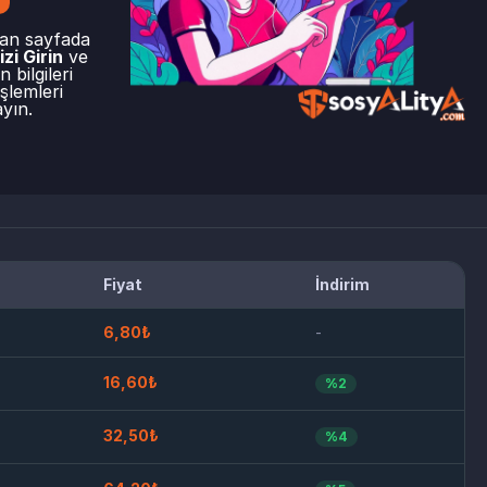
lan sayfada
zi Girin
ve
 bilgileri
şlemleri
yın.
Fiyat
İndirim
6,80₺
-
16,60₺
%2
32,50₺
%4