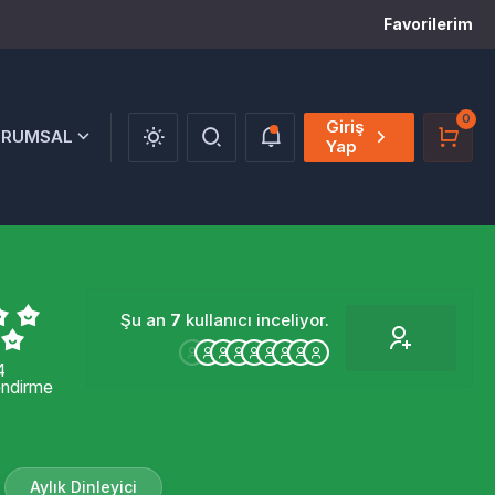
Favorilerim
0
Giriş
URUMSAL
Yap
Şu an
7
kullanıcı inceliyor.
4
endirme
Aylık Dinleyici