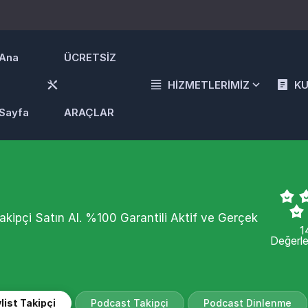
Ana
ÜCRETSİZ
HİZMETLERİMİZ
K
Sayfa
ARAÇLAR
 Takipçi Satın Al. %100 Garantili Aktif ve Gerçek
1
Değerl
list Takipçi
Podcast Takipçi
Podcast Dinlenme