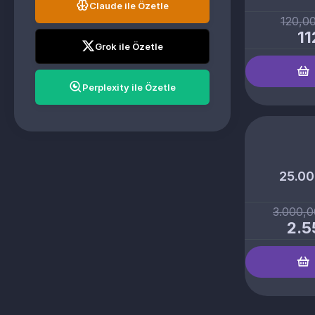
Claude ile Özetle
120,0
11
Grok ile Özetle
Perplexity ile Özetle
25.00
3.000,
2.5