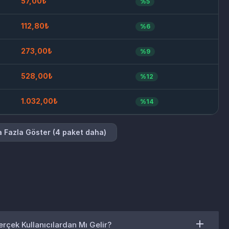
57,00₺
%5
112,80₺
%6
273,00₺
%9
528,00₺
%12
1.032,00₺
%14
 Fazla Göster (4 paket daha)
erçek Kullanıcılardan Mı Gelir?