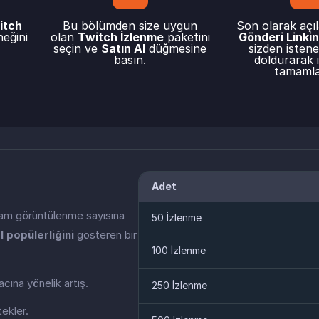
itch
Bu bölümden size uygun
Son olarak açı
eğini
olan
Twitch İzlenme
paketini
Gönderi Linkini
seçin ve
Satın Al
düğmesine
sizden istenen
basın.
doldurarak i
tamamla
Adet
plam görüntülenme sayısına
50 İzlenme
 popülerliğini
gösteren bir
100 İzlenme
ına yönelik artış.
250 İzlenme
tekler.