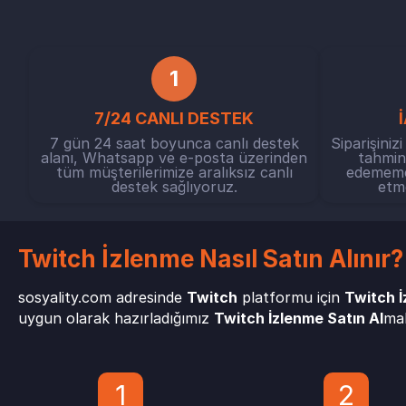
1
7/24 CANLI DESTEK
7 gün 24 saat boyunca canlı destek
Siparişiniz
alanı, Whatsapp ve e-posta üzerinden
tahmini
tüm müşterilerimize aralıksız canlı
edememem
destek sağlıyoruz.
etme
Twitch İzlenme Nasıl Satın Alınır?
sosyality.com adresinde
Twitch
platformu için
Twitch 
uygun olarak hazırladığımız
Twitch İzlenme Satın Al
mak
1
2