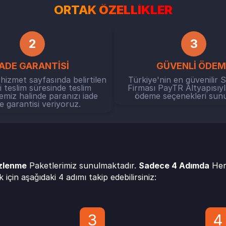
ORTAK
ÖZELLİKLER
2
3
İADE GARANTİSİ
GÜVENLİ ÖDEM
i hizmet sayfasında belirtilen
Türkiye'nin en güvenilir 
 teslim süresinde teslim
Firması PayTR Altyapısıyl
iz halinde paranızı iade
ödeme seçenekleri sun
 garantisi veriyoruz.
İzlenme
Paketlerimiz sunulmaktadır.
Sadece 4 Adımda
Her
 için aşağıdaki 4 adımı takip edebilirsiniz:
3
4