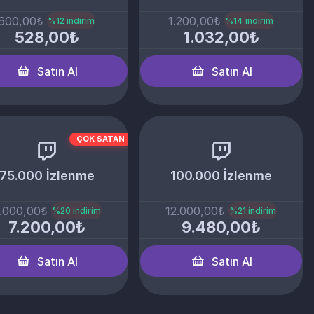
600,00₺
1.200,00₺
%12 indirim
%14 indirim
528,00₺
1.032,00₺
Satın Al
Satın Al
ÇOK SATAN
75.000 İzlenme
100.000 İzlenme
.000,00₺
12.000,00₺
%20 indirim
%21 indirim
7.200,00₺
9.480,00₺
Satın Al
Satın Al