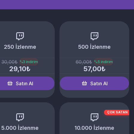
250 İzlenme
500 İzlenme
30,00₺
60,00₺
%3 indirim
%5 indirim
29,10₺
57,00₺
Satın Al
Satın Al
ÇOK SATAN
5.000 İzlenme
10.000 İzlenme