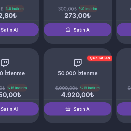
0₺
300,00₺
%6 indirim
%9 indirim
2,80₺
273,00₺
Satın Al
Satın Al
ÇOK SATAN
0 İzlenme
50.000 İzlenme
00₺
6.000,00₺
9
%15 indirim
%18 indirim
50,00₺
4.920,00₺
Satın Al
Satın Al