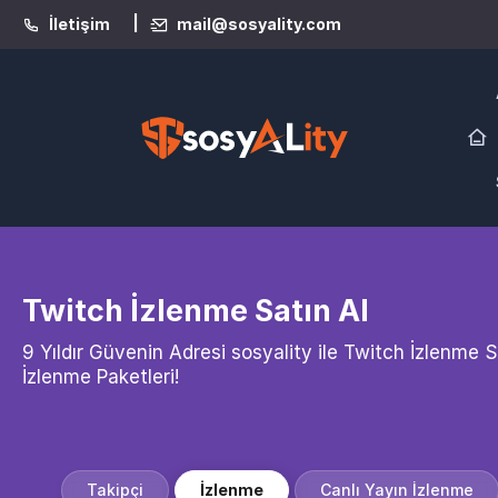
|
İletişim
mail@sosyality.com
Twitch İzlenme Satın Al
9 Yıldır Güvenin Adresi sosyality ile Twitch İzlenme 
İzlenme Paketleri!
Takipçi
İzlenme
Canlı Yayın İzlenme