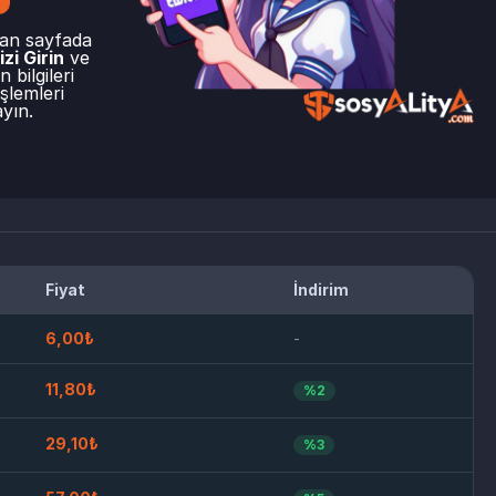
lan sayfada
zi Girin
ve
 bilgileri
şlemleri
yın.
Fiyat
İndirim
6,00₺
-
11,80₺
%2
29,10₺
%3