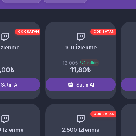
ÇOK SATAN
ÇOK SATAN
İzlenme
100 İzlenme
12,00₺
%2 indirim
,00₺
11,80₺
Satın Al
Satın Al
ÇOK SATAN
0 İzlenme
2.500 İzlenme